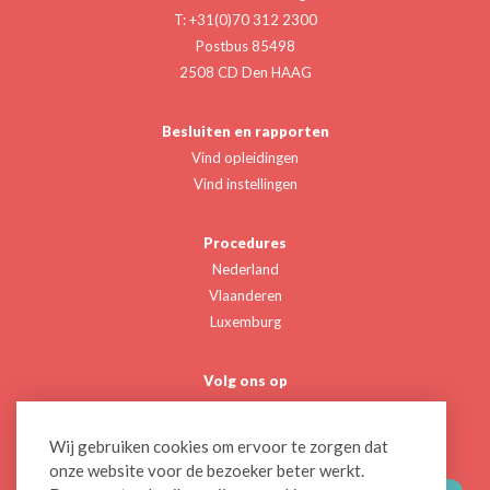
T: +31(0)70 312 2300
Postbus 85498
2508 CD Den HAAG
Besluiten en rapporten
Vind opleidingen
Vind instellingen
Procedures
Nederland
Vlaanderen
Luxemburg
Volg ons op
Twitter
Linkedin
Wij gebruiken cookies om ervoor te zorgen dat
onze website voor de bezoeker beter werkt.