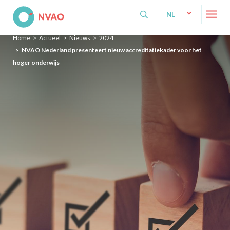
NVAO
NL
NL
Home
Actueel
Nieuws
2024
EN
NVAO Nederland presenteert nieuw accreditatiekader voor het
hoger onderwijs