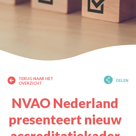
TERUG NAAR HET
DELEN
OVERZICHT
NVAO Nederland
presenteert nieuw
accreditatiekader