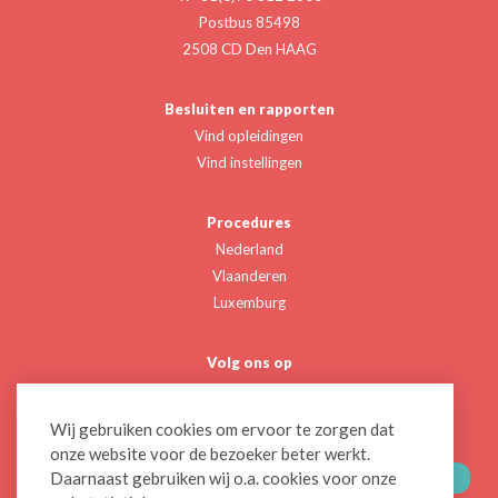
Postbus 85498
2508 CD Den HAAG
Besluiten en rapporten
Vind opleidingen
Vind instellingen
Procedures
Nederland
Vlaanderen
Luxemburg
Volg ons op
Twitter
Linkedin
Wij gebruiken cookies om ervoor te zorgen dat
onze website voor de bezoeker beter werkt.
Daarnaast gebruiken wij o.a. cookies voor onze
CONTACTEER ONS