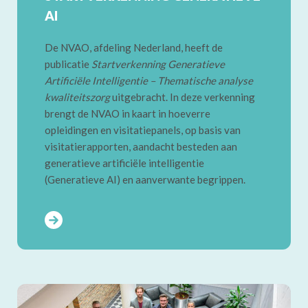
AI
De NVAO, afdeling Nederland, heeft de
publicatie
Startverkenning Generatieve
Artificiële Intelligentie – Thematische analyse
kwaliteitszorg
uitgebracht. In deze verkenning
brengt de NVAO in kaart in hoeverre
opleidingen en visitatiepanels, op basis van
visitatierapporten, aandacht besteden aan
generatieve artificiële intelligentie
(Generatieve AI) en aanverwante begrippen.