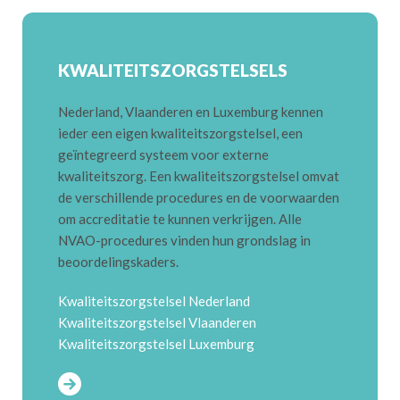
KWALITEITSZORGSTELSELS
Nederland, Vlaanderen en Luxemburg kennen
ieder een eigen kwaliteitszorgstelsel, een
geïntegreerd systeem voor externe
kwaliteitszorg. Een kwaliteitszorgstelsel omvat
de verschillende procedures en de voorwaarden
om accreditatie te kunnen verkrijgen. Alle
NVAO-procedures vinden hun grondslag in
beoordelingskaders.
Kwaliteitszorgstelsel Nederland
Kwaliteitszorgstelsel Vlaanderen
Kwaliteitszorgstelsel Luxemburg