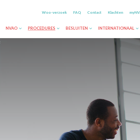
Woo-verzoek
FAQ
Contact
Klachten
myN
NVAO
PROCEDURES
BESLUITEN
INTERNATIONAAL
g