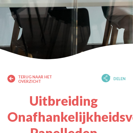
TERUG NAAR HET
DELEN
OVERZICHT
Uitbreiding
Onafhankelijkheidsv
Panelleden