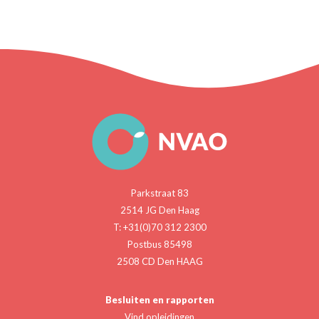
Parkstraat 83
2514 JG Den Haag
T: +31(0)70 312 2300
Postbus 85498
2508 CD Den HAAG
Besluiten en rapporten
Vind opleidingen