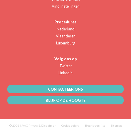
Vind instellingen
Procedures
Nederland
Vlaanderen
Luxemburg
Volg ons op
Twitter
Linkedin
CONTACTEER ONS
BLIJF OP DE HOOGTE
© 2026 NVAO
Privacy & Disclaimer
Cookiebeleid
Begrippenlijst
Sitemap