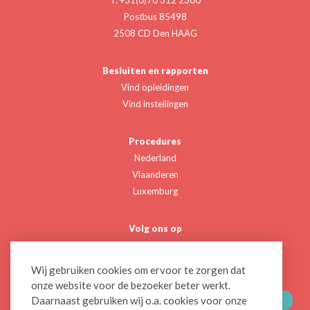
Postbus 85498
2508 CD Den HAAG
Besluiten en rapporten
Vind opleidingen
Vind instellingen
Procedures
Nederland
Vlaanderen
Luxemburg
Volg ons op
Twitter
Linkedin
Wij gebruiken cookies om ervoor te zorgen dat
onze website voor de bezoeker beter werkt.
Daarnaast gebruiken wij o.a. cookies voor onze
CONTACTEER ONS