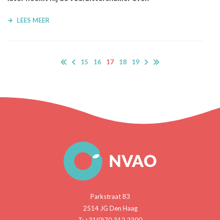
LEES MEER
15
16
17
18
19
Parkstraat 83
2514 JG Den Haag
T: +31(0)70 312 2300