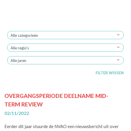
Alle categorieën
Alle categorieën
Alle regio's
Alle regio's
Alle jaren
Nederland
Alle jaren
Vlaanderen
FILTER WISSEN
2026
2025
2024
OVERGANGSPERIODE DEELNAME MID-
2023
TERM REVIEW
2022
02/11/2022
2021
2020
Eerder dit jaar stuurde de NVAO een nieuwsbericht uit over
2019