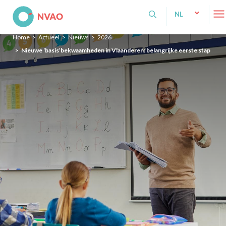
NVAO
NL
NL
Home
Actueel
Nieuws
2026
EN
Nieuwe ‘basis’bekwaamheden in Vlaanderen: belangrijke eerste stap