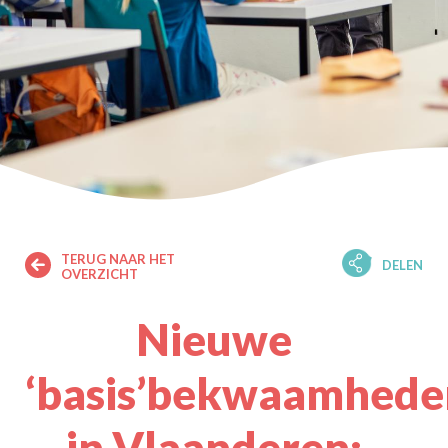
TERUG NAAR HET
DELEN
OVERZICHT
Nieuwe
‘basis’bekwaamhede
in Vlaanderen: