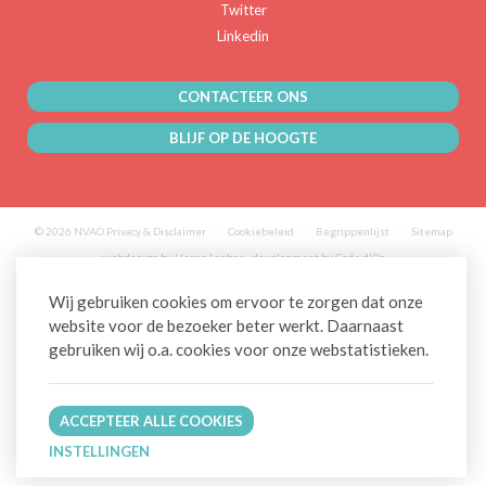
Twitter
Linkedin
CONTACTEER ONS
BLIJF OP DE HOOGTE
© 2026 NVAO
Privacy & Disclaimer
Cookiebeleid
Begrippenlijst
Sitemap
webdesign by Heren Loebas
-
development by Code d'Or
Wij gebruiken cookies om ervoor te zorgen dat onze
website voor de bezoeker beter werkt. Daarnaast
gebruiken wij o.a. cookies voor onze webstatistieken.
ACCEPTEER ALLE COOKIES
INSTELLINGEN