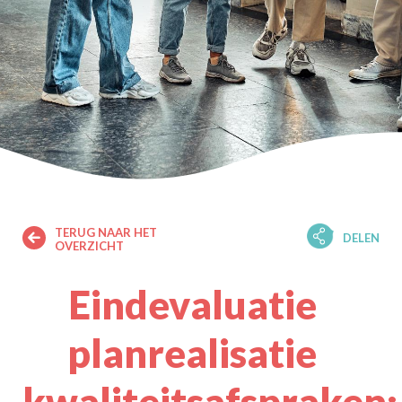
TERUG NAAR HET
DELEN
OVERZICHT
Eindevaluatie
planrealisatie
kwaliteitsafspraken: