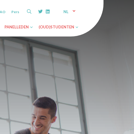
NL
VAO
Pers
NL
PANELLEDEN
(OUD)STUDENTEN
EN