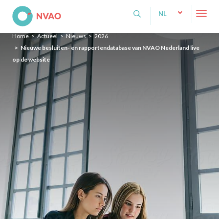
NVAO
NL
NL
Home
Actueel
Nieuws
2026
EN
Nieuwe besluiten- en rapportendatabase van NVAO Nederland live
op de website