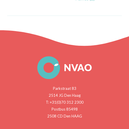
Parkstraat 83
2514 JG Den Haag
T: +31(0)70 312 2300
Postbus 85498
2508 CD Den HAAG