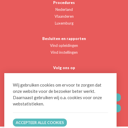
Procedures
Nederland
Vlaanderen
Luxemburg
Besluiten en rapporten
Vind opleidingen
Vind instellingen
Volg ons op
Twitter
Linkedin
Wij gebruiken cookies om ervoor te zorgen dat
onze website voor de bezoeker beter werkt.
Daarnaast gebruiken wij o.a. cookies voor onze
CONTACTEER ONS
webstatistieken.
BLIJF OP DE HOOGTE
ACCEPTEER ALLE COOKIES