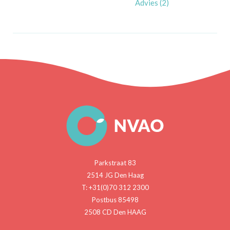
Advies (2)
Parkstraat 83
2514 JG Den Haag
T: +31(0)70 312 2300
Postbus 85498
2508 CD Den HAAG