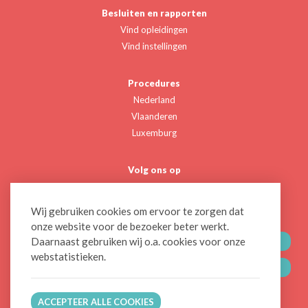
Besluiten en rapporten
Vind opleidingen
Vind instellingen
Procedures
Nederland
Vlaanderen
Luxemburg
Volg ons op
Twitter
Linkedin
Wij gebruiken cookies om ervoor te zorgen dat
onze website voor de bezoeker beter werkt.
Daarnaast gebruiken wij o.a. cookies voor onze
CONTACTEER ONS
webstatistieken.
BLIJF OP DE HOOGTE
ACCEPTEER ALLE COOKIES