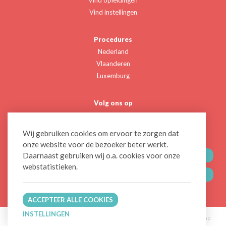
Vind instellingen
Procedures
Nederland
Vlaanderen
Luxemburg
Volg ons op
Twitter
Linkedin
Wij gebruiken cookies om ervoor te zorgen dat
onze website voor de bezoeker beter werkt.
Daarnaast gebruiken wij o.a. cookies voor onze
CONTACTEER ONS
webstatistieken.
BLIJF OP DE HOOGTE
ACCEPTEER ALLE COOKIES
INSTELLINGEN
© 2026 NVAO
Privacy & Disclaimer
Cookiebeleid
Begrippenlijst
Sitemap