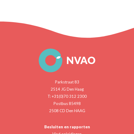
Parkstraat 83
2514 JG Den Haag
T: +31(0)70 312 2300
Postbus 85498
2508 CD Den HAAG
Besluiten en rapporten
Vind opleidingen