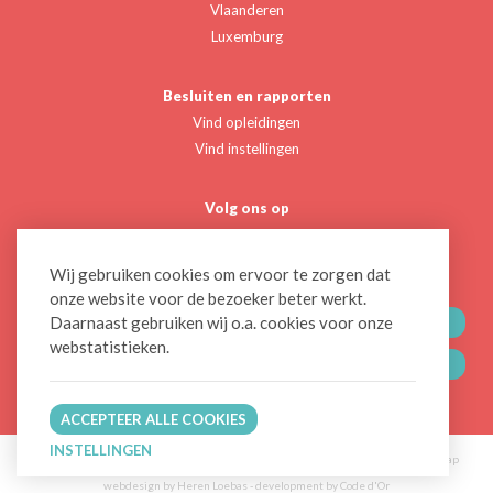
Vlaanderen
Luxemburg
Besluiten en rapporten
Vind opleidingen
Vind instellingen
Volg ons op
Twitter
Linkedin
Wij gebruiken cookies om ervoor te zorgen dat
onze website voor de bezoeker beter werkt.
Daarnaast gebruiken wij o.a. cookies voor onze
CONTACTEER ONS
webstatistieken.
BLIJF OP DE HOOGTE
ACCEPTEER ALLE COOKIES
INSTELLINGEN
© 2026 NVAO
Privacy & Disclaimer
Cookiebeleid
Begrippenlijst
Sitemap
webdesign by Heren Loebas
-
development by Code d'Or