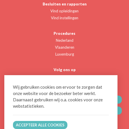
Besluiten en rapporten
Vind opleidingen
Vind instellingen
Procedures
Nederland
Vlaanderen
Luxemburg
Volg ons op
Twitter
Linkedin
Wij gebruiken cookies om ervoor te zorgen dat
onze website voor de bezoeker beter werkt.
Daarnaast gebruiken wij o.a. cookies voor onze
CONTACTEER ONS
webstatistieken.
BLIJF OP DE HOOGTE
ACCEPTEER ALLE COOKIES