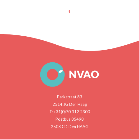
1
Parkstraat 83
2514 JG Den Haag
T: +31(0)70 312 2300
Postbus 85498
2508 CD Den HAAG