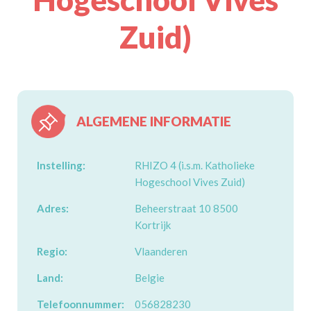
Zuid)
ALGEMENE INFORMATIE
Instelling:
RHIZO 4 (i.s.m. Katholieke
Hogeschool Vives Zuid)
Adres:
Beheerstraat 10 8500
Kortrijk
Regio:
Vlaanderen
Land:
Belgie
Telefoonnummer:
056828230