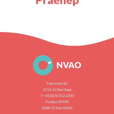
Parkstraat 83
2514 JG Den Haag
T: +31(0)70 312 2300
Postbus 85498
2508 CD Den HAAG