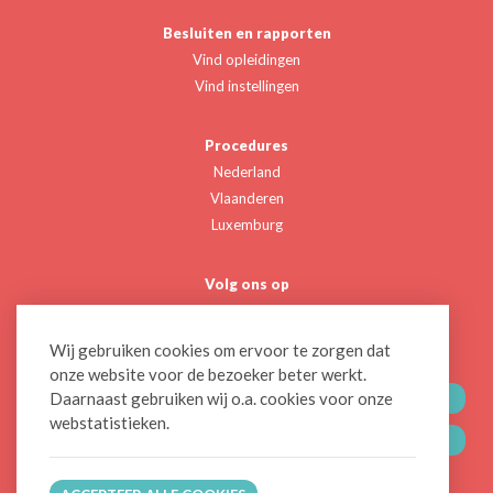
Besluiten en rapporten
Vind opleidingen
Vind instellingen
Procedures
Nederland
Vlaanderen
Luxemburg
Volg ons op
Twitter
Linkedin
Wij gebruiken cookies om ervoor te zorgen dat
onze website voor de bezoeker beter werkt.
Daarnaast gebruiken wij o.a. cookies voor onze
CONTACTEER ONS
webstatistieken.
BLIJF OP DE HOOGTE