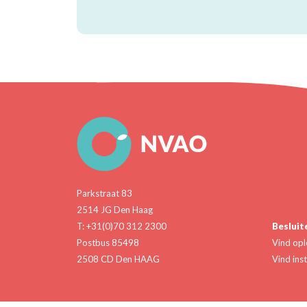
Parkstraat 83
2514 JG Den Haag
T: +31(0)70 312 2300
Besluit
Postbus 85498
Vind opl
2508 CD Den HAAG
Vind inst