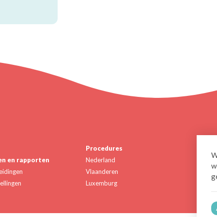
Procedures
W
en en rapporten
Nederland
Vol
w
eidingen
Vlaanderen
Twi
g
ellingen
Luxemburg
Link