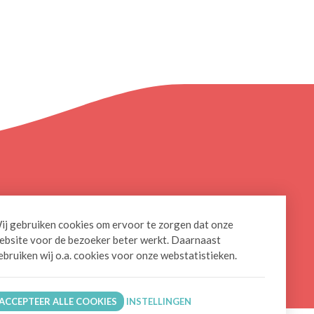
ij gebruiken cookies om ervoor te zorgen dat onze
g ons op
CONTACTEER ONS
ebsite voor de bezoeker beter werkt. Daarnaast
tter
ebruiken wij o.a. cookies voor onze webstatistieken.
BLIJF OP DE HOOGTE
edin
ACCEPTEER ALLE COOKIES
INSTELLINGEN