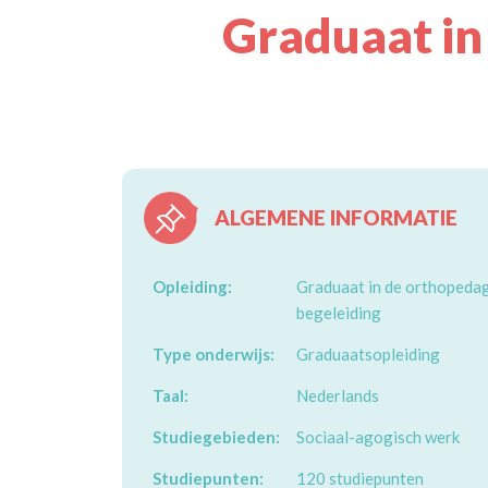
Graduaat in
ALGEMENE INFORMATIE
Opleiding:
Graduaat in de orthopeda
begeleiding
Type onderwijs:
Graduaatsopleiding
Taal:
Nederlands
Studiegebieden:
Sociaal-agogisch werk
Studiepunten:
120 studiepunten