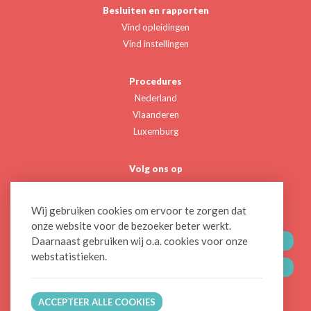
Besluiten en rapporten
Vind opleidingen
Vind instellingen
Procedures
Nederland
Vlaanderen
Luxemburg
Volg ons op
Twitter
Linkedin
Wij gebruiken cookies om ervoor te zorgen dat
onze website voor de bezoeker beter werkt.
Daarnaast gebruiken wij o.a. cookies voor onze
CONTACTEER ONS
webstatistieken.
BLIJF OP DE HOOGTE
ACCEPTEER ALLE COOKIES