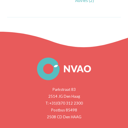
Advies (2)
Parkstraat 83
2514 JG Den Haag
T: +31(0)70 312 2300
Postbus 85498
2508 CD Den HAAG