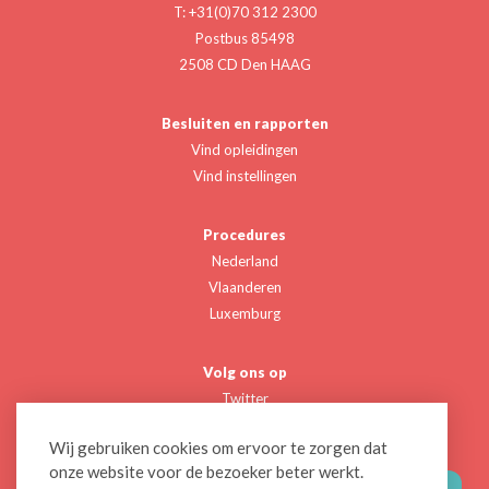
T: +31(0)70 312 2300
Postbus 85498
2508 CD Den HAAG
Besluiten en rapporten
Vind opleidingen
Vind instellingen
Procedures
Nederland
Vlaanderen
Luxemburg
Volg ons op
Twitter
Linkedin
Wij gebruiken cookies om ervoor te zorgen dat
onze website voor de bezoeker beter werkt.
CONTACTEER ONS